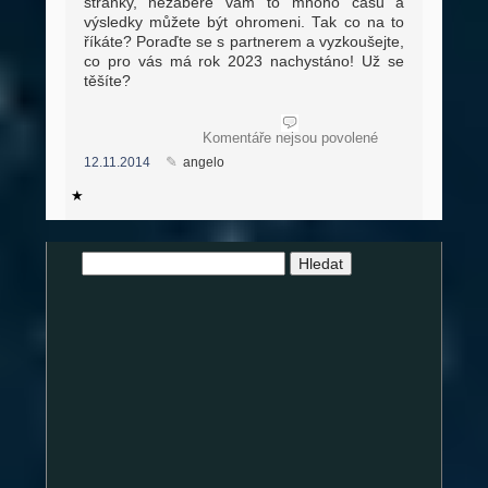
stránky, nezabere vám to mnoho času a
výsledky můžete být ohromeni. Tak co na to
říkáte? Poraďte se s partnerem a vyzkoušejte,
co pro vás má rok 2023 nachystáno! Už se
těšíte?
u
Komentáře nejsou povolené
textu
12.11.2014
angelo
s
názvem
Partnerský
horoskop
podle
data
narození
na
Vyhledávání
rok
2023