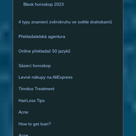
r
Blesk horoskop 2023
n
a
4 typy znamení zvěrokruhu ve světle drahokamů
t
i
Překladatelská agentura
v
e
Online překladač 50 jazyků
:
Sázecí horoskop
Levné nákupy na AliExpress
Tinnitus Treatment
HairLoss Tips
Acne
How to get loan?
Acne