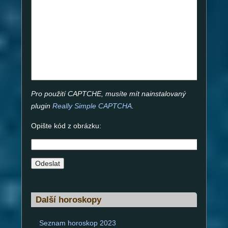
Pro použití CAPTCHE, musíte mít nainstalovaný
plugin
Really Simple CAPTCHA
.
Opište kód z obrázku:
A
l
Další horoskopy
t
e
Seznam horoskop 2023