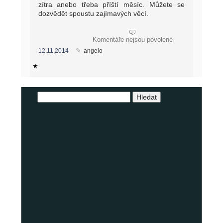
zítra anebo třeba příští měsíc. Můžete se
dozvědět spoustu zajímavých věcí.
u
Komentáře nejsou povolené
textu
12.11.2014
angelo
s
názvem
Horoskop
Býk
2023
Vyhledávání