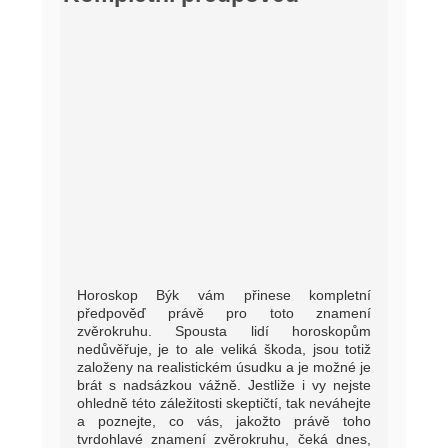
Horoskop Býk vám přinese kompletní
předpověď právě pro toto znamení
zvěrokruhu. Spousta lidí horoskopům
nedůvěřuje, je to ale veliká škoda, jsou totiž
založeny na realistickém úsudku a je možné je
brát s nadsázkou vážně. Jestliže i vy nejste
ohledně této záležitosti skeptičtí, tak neváhejte
a poznejte, co vás, jakožto právě toho
tvrdohlavé znamení zvěrokruhu, čeká dnes,