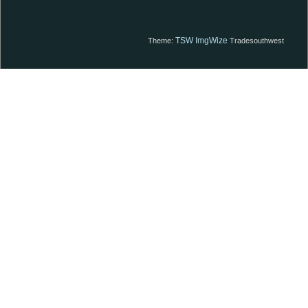
TSW ImgWize
Theme:
Tradesouthwest