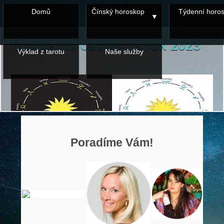
Domů
Čínský horoskop
Týdenní horo
Online horoskop na rok 2023
Výklad z tarotu
Naše služby
Poradíme Vám!