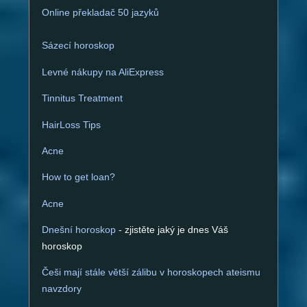
e
Online překladač 50 jazyků
:
Sázecí horoskop
Levné nákupy na AliExpress
Tinnitus Treatment
HairLoss Tips
Acne
How to get loan?
Acne
Dnešní horoskop
- zjistěte jaký je dnes Váš
horoskop
Češi mají stále větší zálibu v horoskopech ateismu
navzdory