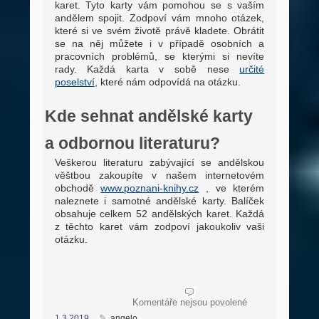
karet. Tyto karty vám pomohou se s vaším
andělem spojit. Zodpoví vám mnoho otázek,
které si ve svém životě právě kladete. Obrátit
se na něj můžete i v případě osobních a
pracovních problémů, se kterými si nevíte
rady. Každá karta v sobě nese
určité
poselství
, které nám odpovídá na otázku.
Kde sehnat andělské karty
a odbornou literaturu?
Veškerou literaturu zabývající se andělskou
věštbou zakoupíte v našem internetovém
obchodě
www.poznani-knihy.cz
, ve kterém
naleznete i samotné andělské karty. Balíček
obsahuje celkem 52 andělských karet. Každá
z těchto karet vám zodpoví jakoukoliv vaši
otázku.
u
Komentáře nejsou povolené
textu
1.3.2019
angelo
s