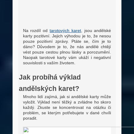
Na rozdíl od
tarotových karet
, jsou andělské
karty pozitivní. Jejich výhodou je to, že nesou
pouze pozitivní zprávy. Ptáte se, čím je to
dáno? Důvodem je to, že nás andělé chtějí
vést pouze cestou plnou lásky a porozumění.
Naopak tarotové karty vám ukáží i negativní
souvislosti s vaším životem.
Jak probíhá výklad
andělských karet?
Mnoho lidí zajímá, jak si andělské karty může
vyložit. Výklad není těžký a zvládne ho skoro
každý. Zkuste se koncentrovat na otázku či
problém, se kterým potřebujete v dané chvíli
poradit.