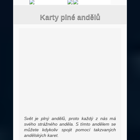
Karty plné andělů
Svět je plný andělů, proto každý z nás má
svého strážného anděla. S tímto andělem se
můžete kdykoliv spojit pomocí takzvaných
andělských karet.