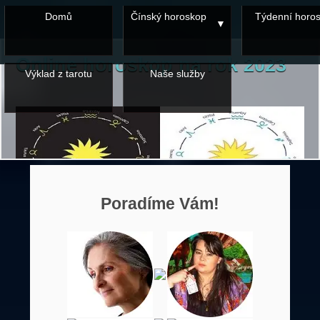
Domů
Čínský horoskop
Týdenní horo
Online horoskop na rok 2023
Výklad z tarotu
Naše služby
Poradíme Vám!