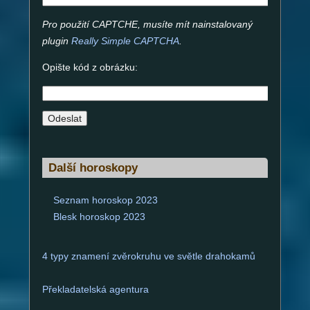
Pro použití CAPTCHE, musíte mít nainstalovaný
plugin
Really Simple CAPTCHA
.
Opište kód z obrázku:
A
l
Další horoskopy
t
e
Seznam horoskop 2023
r
Blesk horoskop 2023
n
a
4 typy znamení zvěrokruhu ve světle drahokamů
t
i
Překladatelská agentura
v