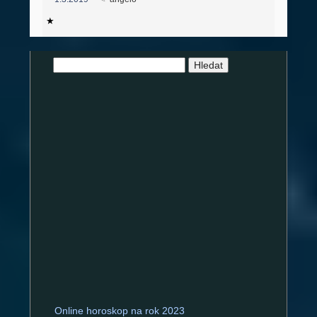
názvem
Karty
plné
andělů
Vyhledávání
Online horoskop na rok 2023