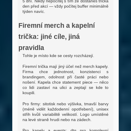
5 dní. Nikdy nepočítej s tím že dostaneš trička
den před akcí — vždy počítej buffer minimálně
týden navíc.
Firemní merch a kapelní
trička: jiné cíle, jiná
pravidla
Tohle je místo kde se cesty rozcházejí.
Firemní trička mají jiný účel než merch kapely.
Firma chce jednotnost, konzistenci s
brandingem, odolnost při časté práci nebo
nošení. Kapela chce statement piece — něco
co lidi zastaví na ulici a zeptají se kde to
koupili.
Pro firmy: sitotisk nebo výšivka, tmavší barvy
(méně vidět každodenní opotřebení), unisex
střih kvůli variabilitě velikostí. Logo umístěné
na levé straně hrudi nebo na zádech.
Pro kapely a events: dtg pro komplexní