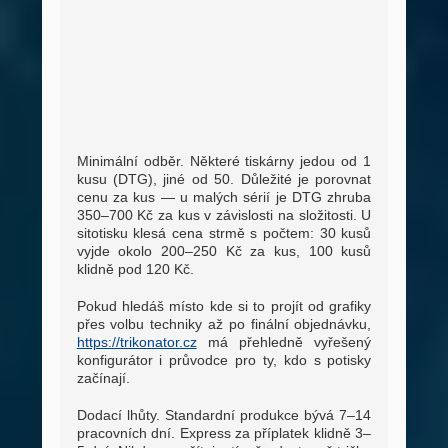
Minimální odběr. Některé tiskárny jedou od 1
kusu (DTG), jiné od 50. Důležité je porovnat
cenu za kus — u malých sérií je DTG zhruba
350–700 Kč za kus v závislosti na složitosti. U
sitotisku klesá cena strmě s počtem: 30 kusů
vyjde okolo 200–250 Kč za kus, 100 kusů
klidně pod 120 Kč.
Pokud hledáš místo kde si to projít od grafiky
přes volbu techniky až po finální objednávku,
https://trikonator.cz
má přehledně vyřešený
konfigurátor i průvodce pro ty, kdo s potisky
začínají.
Dodací lhůty. Standardní produkce bývá 7–14
pracovních dní. Express za příplatek klidně 3–