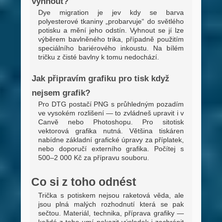
vyhnout?
Dye migration je jev kdy se barva
polyesterové tkaniny „probarvuje“ do světlého
potisku a mění jeho odstín. Vyhnout se jí lze
výběrem bavlněného trika, případně použitím
speciálního bariérového inkoustu. Na bílém
tričku z čisté bavlny k tomu nedochází.
Jak připravím grafiku pro tisk když
nejsem grafik?
Pro DTG postačí PNG s průhledným pozadím
ve vysokém rozlišení — to zvládneš upravit i v
Canvě nebo Photoshopu. Pro sitotisk
vektorová grafika nutná. Většina tiskáren
nabídne základní grafické úpravy za příplatek,
nebo doporučí externího grafika. Počítej s
500–2 000 Kč za přípravu souboru.
Co si z toho odnést
Trička s potiskem nejsou raketová věda, ale
jsou plná malých rozhodnutí která se pak
sečtou. Materiál, technika, příprava grafiky —