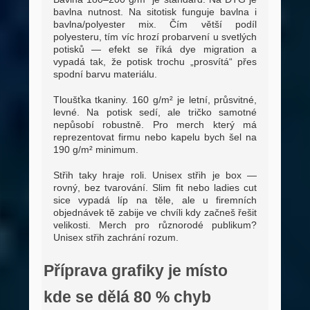
bavlna nutnost. Na sitotisk funguje bavlna i
bavlna/polyester mix. Čím větší podíl
polyesteru, tím víc hrozí probarvení u svetlých
potisků — efekt se říká dye migration a
vypadá tak, že potisk trochu „prosvítá“ přes
spodní barvu materiálu.
Tloušťka tkaniny. 160 g/m² je letní, průsvitné,
levné. Na potisk sedí, ale tričko samotné
nepůsobí robustně. Pro merch který má
reprezentovat firmu nebo kapelu bych šel na
190 g/m² minimum.
Střih taky hraje roli. Unisex střih je box —
rovný, bez tvarování. Slim fit nebo ladies cut
sice vypadá líp na těle, ale u firemních
objednávek tě zabije ve chvíli kdy začneš řešit
velikosti. Merch pro různorodé publikum?
Unisex střih zachrání rozum.
Příprava grafiky je místo
kde se dělá 80 % chyb