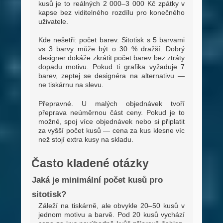
kusů je to reálných 2 000–3 000 Kč zpátky v
kapse bez viditelného rozdílu pro konečného
uživatele.
Kde nešetři: počet barev. Sitotisk s 5 barvami
vs 3 barvy může být o 30 % dražší. Dobrý
designer dokáže zkrátit počet barev bez ztráty
dopadu motivu. Pokud ti grafika vyžaduje 7
barev, zeptej se designéra na alternativu —
ne tiskárnu na slevu.
Přepravné. U malých objednávek tvoří
přeprava neúměrnou část ceny. Pokud je to
možné, spoj více objednávek nebo si připlatit
za vyšší počet kusů — cena za kus klesne víc
než stojí extra kusy na skladu.
Často kladené otázky
Jaká je minimální počet kusů pro
sitotisk?
Záleží na tiskárně, ale obvykle 20–50 kusů v
jednom motivu a barvě. Pod 20 kusů vychází