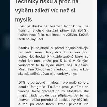
Techniky tisku a proč na
výběru záleží víc než si
myslíš
Existuje zhruba pět běžných technik tisku na
tkaninu. Sitotisk, digitální přímý tisk (DTG),
nažehlovací fólie, sublimace a výšivka. Každá
sedí na jiný účel.
Sitotisk je nejstarší a pořád nejspolehlivější
pro větší série. Barvy drží dobře, linie jsou
ostré. Nevýhoda? Při každé změně barvy se
mění šablona, takže pro 5 kusů v různých
variantách tě to vyjde dráže než si čekáš.
Minimálně 30–50 kusů v jednom motivu je kde
sitotisk začíná dávat ekonomický smysl.
DTG je obráceně — ideální pro malé série a
detailní fotografie. Tiskárna pracuje přímo na
tkanině, takže gradient co by sitotiskem stál
majlant tady projde bez příplatku. Jenže na
tmavém tričku potřebuješ podkladový bílý ink,
a ten po čase trochu ztrácí pevnost. Na