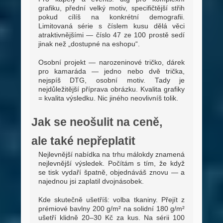
grafiku, přední velký motiv, specifičtější střih
pokud cílíš na konkrétní demografii.
Limitovaná série s číslem kusu dělá věci
atraktivnějšími — číslo 47 ze 100 prostě sedí
jinak než „dostupné na eshopu“.
Osobní projekt — narozeninové tričko, dárek
pro kamaráda — jedno nebo dvě trička,
nejspíš DTG, osobní motiv. Tady je
nejdůležitější příprava obrázku. Kvalita grafiky
= kvalita výsledku. Nic jiného neovlivníš tolik.
Jak se neošulit na ceně,
ale také nepřeplatit
Nejlevnější nabídka na trhu málokdy znamená
nejlevnější výsledek. Počítám s tím, že když
se tisk vydaří špatně, objednáváš znovu — a
najednou jsi zaplatil dvojnásobek.
Kde skutečně ušetříš: volba tkaniny. Přejít z
prémiové bavlny 200 g/m² na solidní 180 g/m²
ušetří klidně 20–30 Kč za kus. Na sérii 100