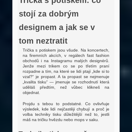
Trička s potiskem: co
stojí za dobrým
designem a jak se v
tom neztratit
Trička s potiskem jsou všude. Na koncertech,
na firemních akcích, v regálech fast fashion
obchodů i na Instagramu malých designérů.
Jenže mezi trikem co se po třetím praní
rozpadne a tím, na které se lidi ptají „kde si to
vzal?“ je propast. A ta propast se nejmenuje
„kvalita tisku“ — jmenuje se rozhodnutí která
uděláš předtím, než vůbec klikneš na
objednat.
Projdu s tebou to podstatné. Co ovlivňuje
výsledek, kde lidi nejčastěji chybují a proč je
volba techniky tisku důležitější než to, jestli
máš na tričku hvězdu nebo mops v saku.