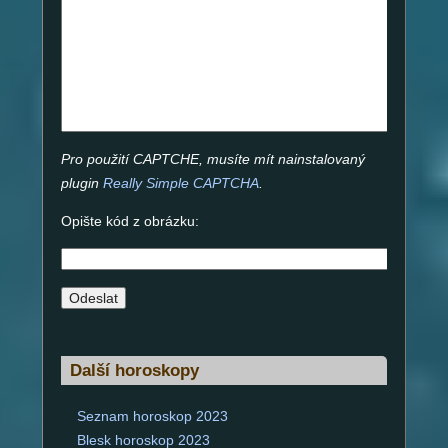
Pro použití CAPTCHE, musíte mít nainstalovaný
plugin
Really Simple CAPTCHA
.
Opište kód z obrázku:
A
l
Další horoskopy
t
e
Seznam horoskop 2023
r
Blesk horoskop 2023