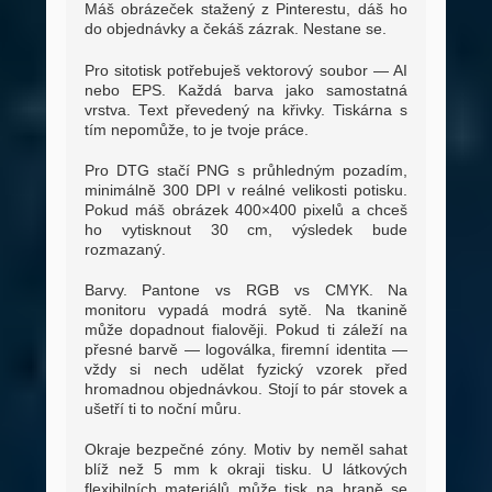
Máš obrázeček stažený z Pinterestu, dáš ho
do objednávky a čekáš zázrak. Nestane se.
Pro sitotisk potřebuješ vektorový soubor — AI
nebo EPS. Každá barva jako samostatná
vrstva. Text převedený na křivky. Tiskárna s
tím nepomůže, to je tvoje práce.
Pro DTG stačí PNG s průhledným pozadím,
minimálně 300 DPI v reálné velikosti potisku.
Pokud máš obrázek 400×400 pixelů a chceš
ho vytisknout 30 cm, výsledek bude
rozmazaný.
Barvy. Pantone vs RGB vs CMYK. Na
monitoru vypadá modrá sytě. Na tkanině
může dopadnout fialověji. Pokud ti záleží na
přesné barvě — logoválka, firemní identita —
vždy si nech udělat fyzický vzorek před
hromadnou objednávkou. Stojí to pár stovek a
ušetří ti to noční můru.
Okraje bezpečné zóny. Motiv by neměl sahat
blíž než 5 mm k okraji tisku. U látkových
flexibilních materiálů může tisk na hraně se