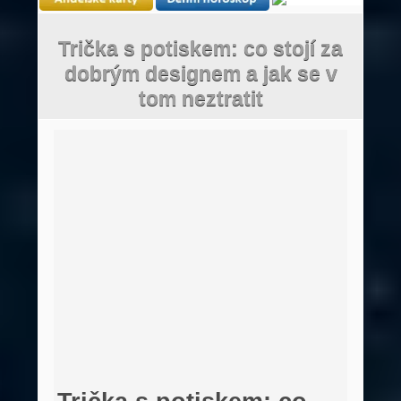
Trička s potiskem: co stojí za
dobrým designem a jak se v
tom neztratit