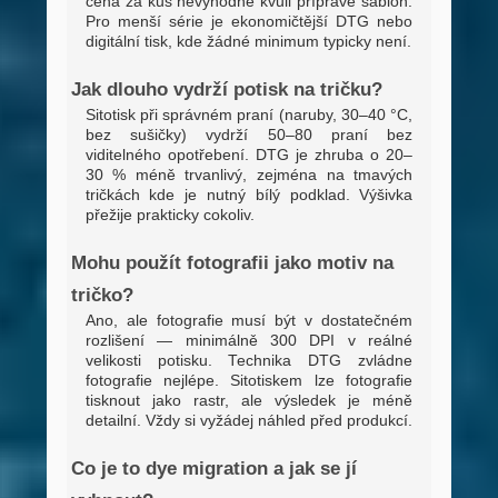
cena za kus nevýhodně kvůli přípravě šablon.
Pro menší série je ekonomičtější DTG nebo
digitální tisk, kde žádné minimum typicky není.
Jak dlouho vydrží potisk na tričku?
Sitotisk při správném praní (naruby, 30–40 °C,
bez sušičky) vydrží 50–80 praní bez
viditelného opotřebení. DTG je zhruba o 20–
30 % méně trvanlivý, zejména na tmavých
tričkách kde je nutný bílý podklad. Výšivka
přežije prakticky cokoliv.
Mohu použít fotografii jako motiv na
tričko?
Ano, ale fotografie musí být v dostatečném
rozlišení — minimálně 300 DPI v reálné
velikosti potisku. Technika DTG zvládne
fotografie nejlépe. Sitotiskem lze fotografie
tisknout jako rastr, ale výsledek je méně
detailní. Vždy si vyžádej náhled před produkcí.
Co je to dye migration a jak se jí