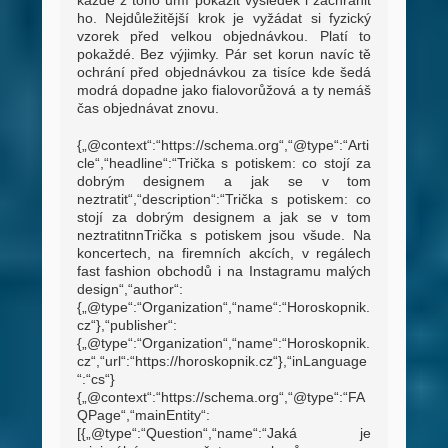
každé z toho umí pokazit výsledek i zachránit
ho. Nejdůležitější krok je vyžádat si fyzický
vzorek před velkou objednávkou. Platí to
pokaždé. Bez výjimky. Pár set korun navíc tě
ochrání před objednávkou za tisíce kde šedá
modrá dopadne jako fialovorůžová a ty nemáš
čas objednávat znovu.
{„@context“:“https://schema.org“,“@type“:“Arti
cle“,“headline“:“Trička s potiskem: co stojí za
dobrým designem a jak se v tom
neztratit“,“description“:“Trička s potiskem: co
stojí za dobrým designem a jak se v tom
neztratitnnTrička s potiskem jsou všude. Na
koncertech, na firemních akcích, v regálech
fast fashion obchodů i na Instagramu malých
design“,“author“:
{„@type“:“Organization“,“name“:“Horoskopnik.
cz“},“publisher“:
{„@type“:“Organization“,“name“:“Horoskopnik.
cz“,“url“:“https://horoskopnik.cz“},“inLanguage
“:“cs“}
{„@context“:“https://schema.org“,“@type“:“FA
QPage“,“mainEntity“:
[{„@type“:“Question“,“name“:“Jaká je