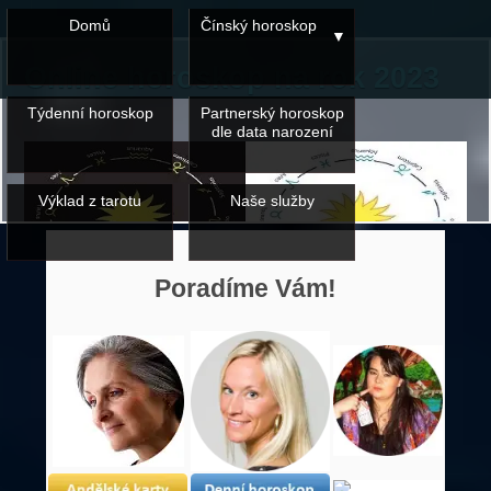
Domů
Čínský horoskop
Online horoskop na rok 2023
Týdenní horoskop
Partnerský horoskop
dle data narození
Výklad z tarotu
Naše služby
Poradíme Vám!