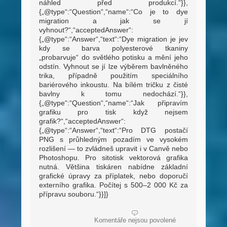
náhled před produkcí.“}},
{„@type“:“Question“,“name“:“Co je to dye
migration a jak se jí
vyhnout?“,“acceptedAnswer“:
{„@type“:“Answer“,“text“:“Dye migration je jev
kdy se barva polyesterové tkaniny
„probarvuje“ do světlého potisku a mění jeho
odstín. Vyhnout se jí lze výběrem bavlněného
trika, případně použitím speciálního
bariérového inkoustu. Na bílém tričku z čisté
bavlny k tomu nedochází.“}},
{„@type“:“Question“,“name“:“Jak připravím
grafiku pro tisk když nejsem
grafik?“,“acceptedAnswer“:
{„@type“:“Answer“,“text“:“Pro DTG postačí
PNG s průhledným pozadím ve vysokém
rozlišení — to zvládneš upravit i v Canvě nebo
Photoshopu. Pro sitotisk vektorová grafika
nutná. Většina tiskáren nabídne základní
grafické úpravy za příplatek, nebo doporučí
externího grafika. Počítej s 500–2 000 Kč za
přípravu souboru.“}}]}
u
Komentáře nejsou povolené
textu