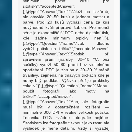
minimální počet kusů pro
sitotisk?“,“acceptedAnswer“:
{„@type“:“Answer“,“text“:“Záleží na tiskárně,
ale obvykle 20–50 kusů v jednom motivu a
barvě. Pod 20 kusů vychází cena za kus
nevýhodně kvůli přípravě šablon. Pro menší
série je ekonomičtější DTG nebo digitální tisk,
kde žádné minimum typicky není.“}},
{„@type“:“Question“,“name“:“Jak dlouho
vydrží potisk na tričku?“,“acceptedAnswer“:
{„@type“:“Answer“,“text“:“Sitotisk při
správném praní (naruby, 30–40 °C, bez
sušičky) vydrží 50–80 praní bez viditelného
opotřebení. DTG je zhruba o 20–30 % méně
trvanlivý, zejména na tmavých tričkách kde je
nutný bílý podklad. Výšivka přežije prakticky
cokoliv.“}},{„@type“:“Question“,“name“:“Mohu
použít fotografii jako motiv na
tričko?“,“acceptedAnswer“:
{„@type“:“Answer“,“text“:“Ano, ale fotografie
musí být v dostatečném rozlišení —
minimálně 300 DPI v reálné velikosti potisku.
Technika DTG zvládne fotografie nejlépe.
Sitotiskem lze fotografie tisknout jako rastr, ale
výsledek je méně detailní. Vždy si vyžádej