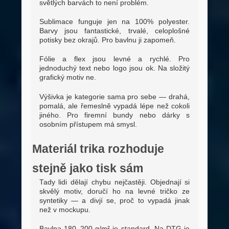
světlých barvách to není problém.
Sublimace funguje jen na 100% polyester.
Barvy jsou fantastické, trvalé, celoplošné
potisky bez okrajů. Pro bavlnu ji zapomeň.
Fólie a flex jsou levné a rychlé. Pro
jednoduchý text nebo logo jsou ok. Na složitý
grafický motiv ne.
Výšivka je kategorie sama pro sebe — drahá,
pomalá, ale řemeslně vypadá lépe než cokoli
jiného. Pro firemní bundy nebo dárky s
osobním přístupem má smysl.
Materiál trika rozhoduje
stejně jako tisk sám
Tady lidi dělají chybu nejčastěji. Objednají si
skvělý motiv, doručí ho na levné tričko ze
syntetiky — a divjí se, proč to vypadá jinak
než v mockupu.
Bavlna 180–200 g/m² je standard. Na DTG je