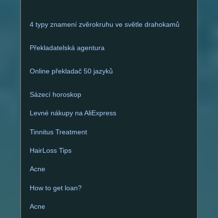
n
a
4 typy znamení zvěrokruhu ve světle drahokamů
t
i
Překladatelská agentura
v
e
Online překladač 50 jazyků
:
Sázecí horoskop
Levné nákupy na AliExpress
Tinnitus Treatment
HairLoss Tips
Acne
How to get loan?
Acne